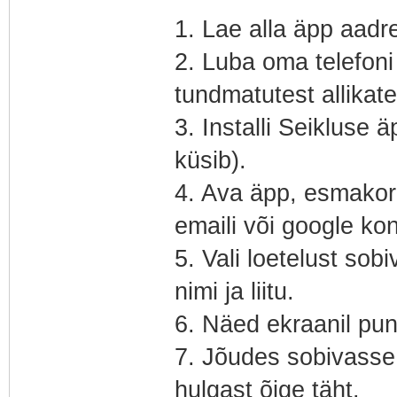
1. Lae alla äpp aadre
2. Luba oma telefoni
tundmatutest allikate
3. Installi Seikluse 
küsib).
4. Ava äpp, esmakord
emaili või google ko
5. Vali loetelust sob
nimi ja liitu.
6. Näed ekraanil punk
7. Jõudes sobivasse p
hulgast õige täht.