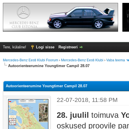
Tere, külaline!
Logi sisse
Registreeri
Mercedes-Benz Eesti Klubi Foorum
›
Mercedes-Benz Eesti Klubi
›
Vaba teema
Autoorienteerumine Youngtimer Campil 28.07
Autoorienteerumine Youngtimer Campil 28.07
22-07-2018, 11:58 PM
28. juulil
toimuva
Y
oskused proovile p