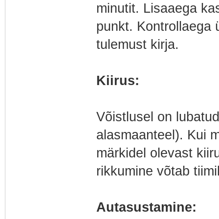
minutit. Lisaaega ka
punkt. Kontrollaega ü
tulemust kirja.
Kiirus:
Võistlusel on lubatu
alasmaanteel). Kui m
märkidel olevast kiiru
rikkumine võtab tiimi
Autasustamine: