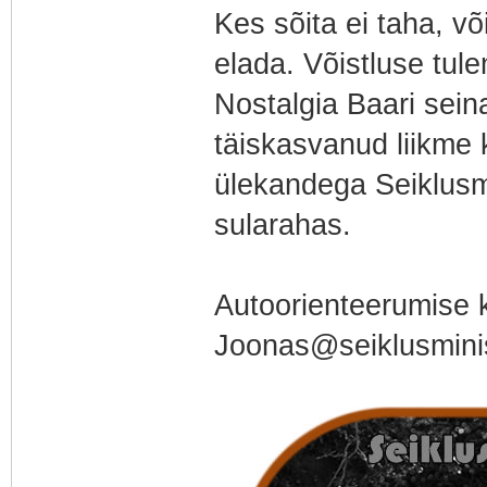
Kes sõita ei taha, v
elada. Võistluse tul
Nostalgia Baari sein
täiskasvanud liikme
ülekandega Seiklusmi
sularahas.
Autoorienteerumise k
Joonas@seiklusmini