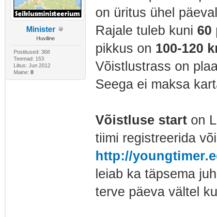
on üritus ühel päeval
Rajale tuleb kuni
60
Minister
Huviline
pikkus on
100-120 k
Postitused: 368
Teemad: 153
Võistlustrass on pla
Liitus: Jun 2012
Maine:
0
Seega ei maksa karta
Võistluse start
on La
tiimi registreerida võ
http://youngtimer.
leiab ka täpsema ju
terve päeva vältel k