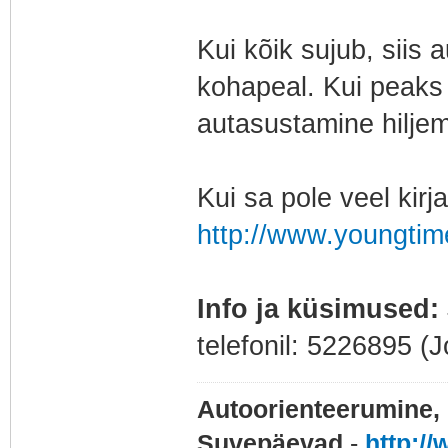
Kui kõik sujub, siis
kohapeal. Kui peaks 
autasustamine hiljem
Kui sa pole veel kirj
http://www.youngtim
Info ja küsimused:
telefonil: 5226895 (
Autoorienteerumine, 
Suvepäevad
-
http:/