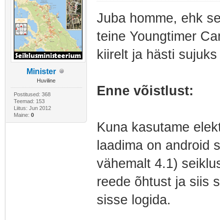
Juba homme, ehk sel
teine Youngtimer Ca
kiirelt ja hästi suju
Minister
Huviline
Enne võistlust:
Postitused: 368
Teemad: 153
Liitus: Jun 2012
Maine:
0
Kuna kasutame elektro
laadima on android s
vähemalt 4.1) seiklu
reede õhtust ja siis 
sisse logida.