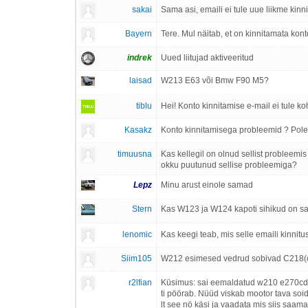
sakai
Sama asi, emaili ei tule uue liikme kinni
Bayern
Tere. Mul näitab, et on kinnitamata kont
indrek
Uued liitujad aktiveeritud
laisad
W213 E63 või Bmw F90 M5?
tiblu
Hei! Konto kinnitamise e-mail ei tule ko
Kasakz
Konto kinnitamisega probleemid ? Pole 
timuusna
Kas kellegil on olnud sellist probleemis s
okku puutunud sellise probleemiga?
Lepz
Minu arust einole samad
Stern
Kas W123 ja W124 kapoti sihikud on 
lenomic
Kas keegi teab, mis selle emaili kinnitu
Siim105
W212 esimesed vedrud sobivad C218(cls
r2lfian
Küsimus: sai eemaldatud w210 e270cdi (om
ti pöörab. Nüüd viskab mootor tava soid
lt see nö käsi ja vaadata mis siis saa