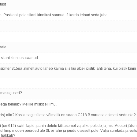
tust
o. Postkasti pole siiani kinnitust saanud. 2 korda teinud seda juba.
hale.
siiani kinnitust saanud.
priter 315ga ,nimelt auto läheb käima siis kui abs-i pistik lahti teha, kui pistik kinni
samasugused?
sega toimub? Meilile miskit ei ilmu.
) alla? Kas kusagilt üldse võimalik on saada C218 B varuosa esimesi vedrusid?
612) swirl flapid, panin delete kiti asemel vajalike poltide ja jms. Mootori jätsin
ul limp mode-i pöörded üle 3k ei lähe ja jõudu otseselt pole. Välja suretada ja ve
ma hakkab?