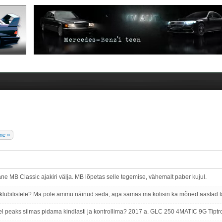
ne »
ane MB Classic ajakiri välja. MB lõpetas selle tegemise, vähemalt paber kujul.
l klubilistele? Ma pole ammu näinud seda, aga samas ma kolisin ka mõned aastad t
el peaks silmas pidama kindlasti ja kontrollima? 2017 a. GLC 250 4MATIC 9G Tipt