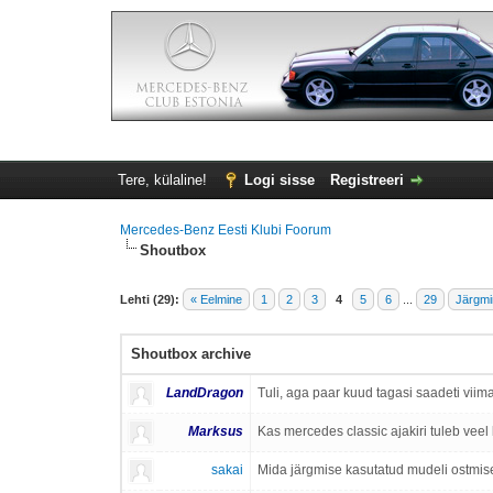
Tere, külaline!
Logi sisse
Registreeri
Mercedes-Benz Eesti Klubi Foorum
Shoutbox
Lehti (29):
« Eelmine
1
2
3
4
5
6
...
29
Järgmi
Shoutbox archive
LandDragon
Tuli, aga paar kuud tagasi saadeti viim
Marksus
Kas mercedes classic ajakiri tuleb vee
sakai
Mida järgmise kasutatud mudeli ostmis