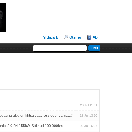
Pildipark
Otsing
Abi
20 Jul 11:01
agasi ja äkki on lihtsalt aadress uuendamata?
18 Jul 13:10
ronic, 2.0 R4 155kW. Sõitnud 100 000km.
09 Jul 16:07