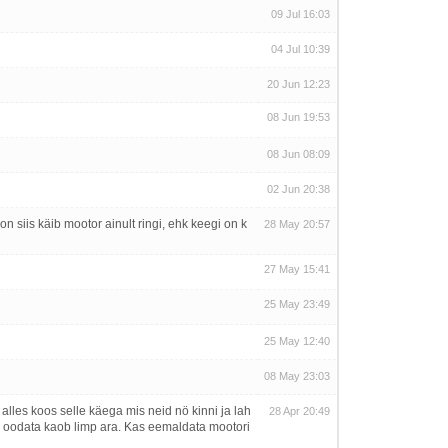
09 Jul 16:03
04 Jul 10:39
20 Jun 12:23
08 Jun 19:53
08 Jun 08:09
02 Jun 20:38
 on siis käib mootor ainult ringi, ehk keegi on k
28 May 20:57
27 May 15:41
25 May 23:49
25 May 12:40
08 May 23:03
 alles koos selle käega mis neid nö kinni ja lah
28 Apr 20:49
its oodata kaob limp ara. Kas eemaldata mootori