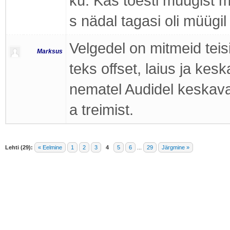
ku. Kas tõesti müügist m
s nädal tagasi oli müügil
Velgedel on mitmeid teis
Marksus
teks offset, laius ja ke
nematel Audidel keskav
a treimist.
Lehti (29):
« Eelmine
1
2
3
4
5
6
...
29
Järgmine »