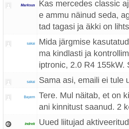
Kas mercedes classic ajak
Marksus
e ammu näinud seda, ag
tad tagasi ja äkki on li
Mida järgmise kasutatud
sakai
ma kindlasti ja kontrol
iptronic, 2.0 R4 155kW.
Sama asi, emaili ei tule 
sakai
Tere. Mul näitab, et on k
Bayern
ani kinnitust saanud. 2 
Uued liitujad aktiveeritud
indrek