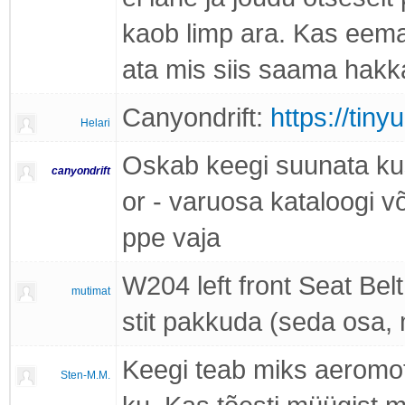
kaob limp ara. Kas eemal
ata mis siis saama hak
Canyondrift:
https://tin
Helari
Oskab keegi suunata ku
canyondrift
or - varuosa kataloogi 
ppe vaja
W204 left front Seat Belt
mutimat
stit pakkuda (seda osa, 
Keegi teab miks aeromot
Sten-M.M.