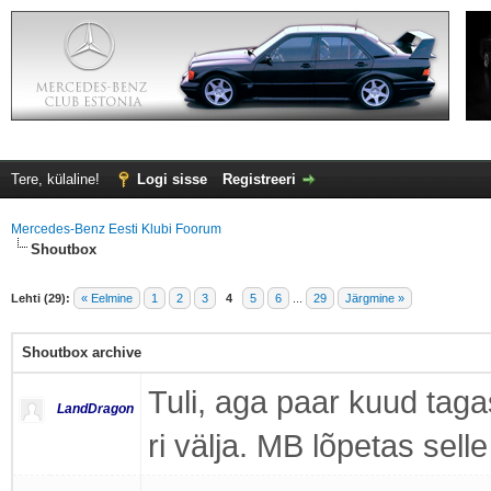
Tere, külaline!
Logi sisse
Registreeri
Mercedes-Benz Eesti Klubi Foorum
Shoutbox
Lehti (29):
« Eelmine
1
2
3
4
5
6
...
29
Järgmine »
Shoutbox archive
Tuli, aga paar kuud taga
LandDragon
ri välja. MB lõpetas sell