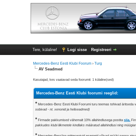
Tere, külaline!
Logi sisse
Registreeri
Mercedes-Benz Eesti Klubi Foorum
›
Turg
AV Seadmed
Kasutajad, kes vaatavad seda foorumit: 1 külaline(sed)
Mercedes-Benz Eesti Klubi foorumi reeglid:
*
Mercedes-Benz Eesti Klubi Foorumi turu teemas tohivad äritseda v
sobivad - nt. xenonid ja heliseadmed)
*
Firmade pakkumised vähemalt 10% allahindlusega postita
siia.
Fir
pakkudes klubi liikmetele kindlaks määratud allahindlusi ning müügi
*
Mercedes-Benz'iga mitteseotuid esemeid võivad müüki panna ainul