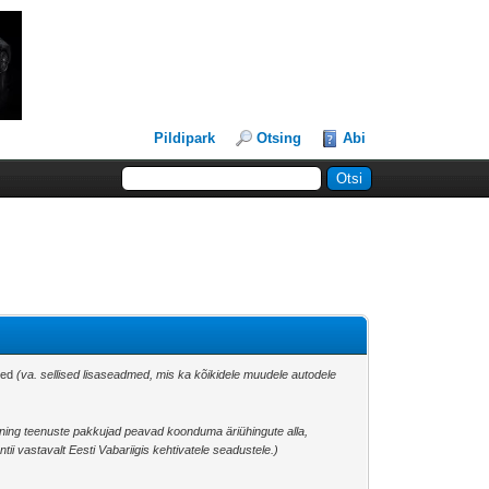
Pildipark
Otsing
Abi
dmed
(va. sellised lisaseadmed, mis ka kõikidele muudele autodele
ing teenuste pakkujad peavad koonduma äriühingute alla,
 vastavalt Eesti Vabariigis kehtivatele seadustele.)