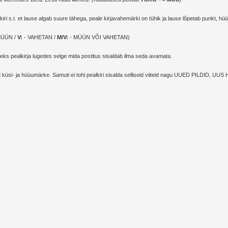
i s.t. et lause algab suure tähega, peale kirjavahemärki on tühik ja lause lõpetab punkt, h
MÜÜN /
V:
- VAHETAN /
M/V:
- MÜÜN VÕI VAHETAN)
oleks pealkirja lugedes selge mida postitus sisaldab ilma seda avamata.
eid küsi- ja hüüumärke. Samuti ei tohi pealkiri sisalda selliseid viiteid nagu UUED PILDID, 