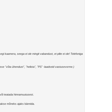
segi kaamera, seega ei ole mingit vabandust, et pilte ei ole! Telefoniga
e "võta ühendust", "helista", "PS" -laadseid vastusevorme.)
t või teatada hinnamuutusest.
õidakse mõneks ajaks bännida.