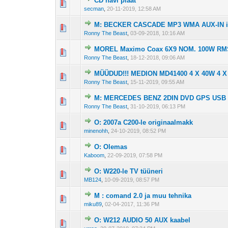
CD navi plaat
secman
,
20-11-2019, 12:58 AM
M: BECKER CASCADE MP3 WMA AUX-IN 
Ronny The Beast
,
03-09-2018, 10:16 AM
MOREL Maximo Coax 6X9 NOM. 100W RMS 
Ronny The Beast
,
18-12-2018, 09:06 AM
MÜÜDUD!!! MEDION MD41400 4 X 40W 4 X
Ronny The Beast
,
15-11-2019, 09:55 AM
M: MERCEDES BENZ 2DIN DVD GPS USB 
Ronny The Beast
,
31-10-2019, 06:13 PM
O: 2007a C200-le originaalmakk
minenohh
,
24-10-2019, 08:52 PM
O: Olemas
Kaboom
,
22-09-2019, 07:58 PM
O: W220-le TV tüüneri
MB124
,
10-09-2019, 08:57 PM
M : comand 2.0 ja muu tehnika
miku89
,
02-04-2017, 11:36 PM
O: W212 AUDIO 50 AUX kaabel