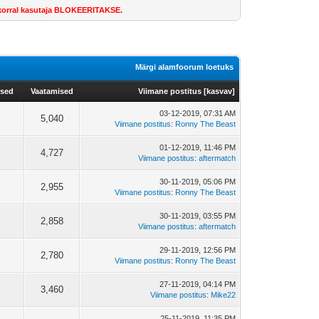
e korral kasutaja BLOKEERITAKSE.
Märgi alamfoorum loetuks
used
Vaatamised
Viimane postitus
[
kasvav
]
03-12-2019, 07:31 AM
5,040
Viimane postitus
:
Ronny The Beast
01-12-2019, 11:46 PM
4,727
Viimane postitus
:
aftermatch
30-11-2019, 05:06 PM
2,955
Viimane postitus
:
Ronny The Beast
30-11-2019, 03:55 PM
2,858
Viimane postitus
:
aftermatch
29-11-2019, 12:56 PM
2,780
Viimane postitus
:
Ronny The Beast
27-11-2019, 04:14 PM
3,460
Viimane postitus
:
Mike22
25-11-2019, 11:35 PM