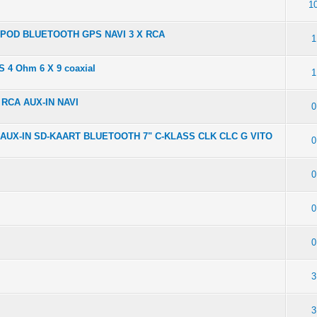
1
iPOD BLUETOOTH GPS NAVI 3 X RCA
1
4 Ohm 6 X 9 coaxial
1
 RCA AUX-IN NAVI
0
AUX-IN SD-KAART BLUETOOTH 7" C-KLASS CLK CLC G VITO
0
0
0
0
3
3