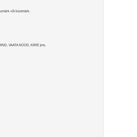
üüumärk või küsimärk.
UUS HIND, VAATA NÜÜD, KIIRE jms.