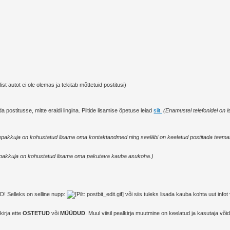
st autot ei ole olemas ja tekitab mõttetuid postitusi)
ada postitusse, mitte eraldi lingina. Piltide lisamise õpetuse leiad
siit.
(Enamustel telefonidel on i
pakkuja on kohustatud lisama oma kontaktandmed ning seeläbi on keelatud postitada teemass
epakkuja on kohustatud lisama oma pakutava kauba asukoha.)
! Selleks on selline nupp:
või siis tuleks lisada kauba kohta uut info
kirja ette
OSTETUD
või
MÜÜDUD
. Muul viisil pealkirja muutmine on keelatud ja kasutaja v