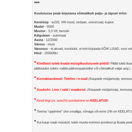
***
Kuulutusse peab kirjutama võimalikult palju- ja täpset infot:
Keretüüp
- w220, VIN kood, sedaan, universaal, kupee
Mudel
- S500
Mootor
- 5,0 V8, bensiin
Käigukast
- automaat
Aasta
- 12/2000
Värvus
- must
Varustus
- el.aknad, kesklukk, ei tohi kirjutada KÕIK LISAD, sest selli
Hind
- 200000kr
*
Kindlasti tuleb lisada müügikuulutusele pildid!
Pildid tuleb lis
pildistades tuleks valida päikesepaisteline või võimalikult valge aeg.)
*
Kontaktandmed: Telefon / e-mail
(Kaupade müüja/ostja, teenuse
*
Asukoht: Linn / vald / maakond.
(Kaupade müüja/ostja, teenus
*
Ainult lingi (nt. auto24) postitamine on
KEELATUD
!
*
Teema "uppimine" ühe smailiga, sõnaga või enne 24h on KEELATUD
*
Kui kaup saab müüdud, tuleb muuta esimest postitust ja lisada peal