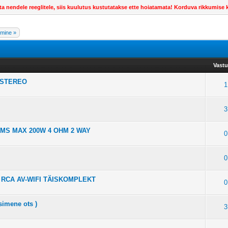
ta nendele reeglitele, siis kuulutus kustutatakse ette hoiatamata! Korduva rikkumis
mine »
Vast
LSTEREO
1
3
MS MAX 200W 4 OHM 2 WAY
0
0
 X RCA AV-WIFI TÄISKOMPLEKT
0
simene ots )
3