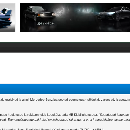
aid eraisikud ja ainult Mercedes-Benz'iga seotud esemetega - sõidukid, varuosad, lisasea
made kuulutused ja reklaam tuleb kooskõlastada MB Klubi juhatusega.
(Sagedased kaupade n
arveid. Teenuste/kaupade pakkujad on kohustatud rakendama oma kaupadele/teenustele garantii
t Mercedes-Benz Eesti Klubi liikmed.
(Kuulutused postita
TURG --> MUU
)