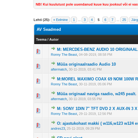
NB! Kui kuulutust pole uuendanud kuue kuu jooksul või ei vas
Lehti (25):
« Eelmine
1
...
3
4
5
6
7
...
25
Järg
AV Seadmed
Teema
/
Autor
M: MERCDES-BENZ AUDIO 10 ORIGINAA
Ronny The Beast
,
04-08-2019, 08:58 PM
Müüa originaalraadio Audio 10
aftermatch
,
30-11-2019, 03:41 PM
M:MOREL MAXIMO COAX 69 NOM 100W R
Ronny The Beast
,
30-11-2019, 05:06 PM
Müüa originaal naviga raadio, w245 pealt.
aftermatch
,
30-11-2019, 03:55 PM
M: SONY 1DIN 7" TFT DVD 2 X AUX-IN 3
Ronny The Beast
,
29-11-2019, 12:56 PM
O: ajastukohast makki ( w116,w123 w124 e
andres23
,
25-11-2019, 09:29 PM