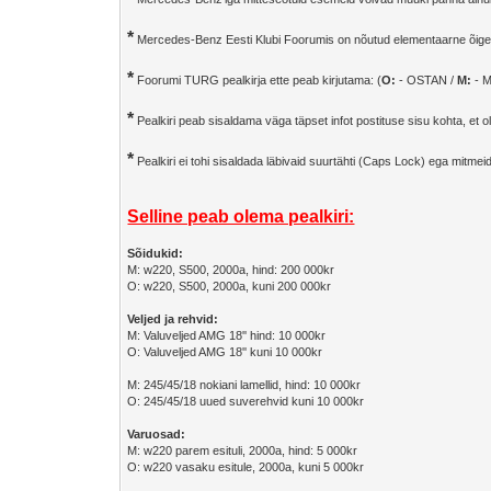
*
Mercedes-Benz Eesti Klubi Foorumis on nõutud elementaarne õigekir
*
Foorumi TURG pealkirja ette peab kirjutama: (
O:
- OSTAN /
M:
- 
*
Pealkiri peab sisaldama väga täpset infot postituse sisu kohta, et 
*
Pealkiri ei tohi sisaldada läbivaid suurtähti (Caps Lock) ega mitm
Selline peab olema pealkiri:
Sõidukid:
M: w220, S500, 2000a, hind: 200 000kr
O: w220, S500, 2000a, kuni 200 000kr
Veljed ja rehvid:
M: Valuveljed AMG 18'' hind: 10 000kr
O: Valuveljed AMG 18'' kuni 10 000kr
M: 245/45/18 nokiani lamellid, hind: 10 000kr
O: 245/45/18 uued suverehvid kuni 10 000kr
Varuosad:
M: w220 parem esituli, 2000a, hind: 5 000kr
O: w220 vasaku esitule, 2000a, kuni 5 000kr