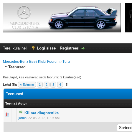
Tere, külaline!
Logi sisse
Registreeri
Mercedes-Benz Eesti Klubi Foorum
›
Turg
Teenused
Kasutajad, kes vaatavad seda foorumit: 2 külaline(sed)
Lehti (5):
« Eelmine
1
2
3
4
5
Teenused
Teema
/
Autor
Kliima diagnostika
0 Hääle(d) - 0 viiest (keskmiselt)
1
2
3
4
5
j0rma
,
22-05-2017, 11:07 AM