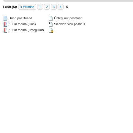
Lehti (5):
« Eelmine
1
2
3
4
5
Uued postitused
Ühtegi uut postitust
Kuum teema (Uus)
Sisaldab sinu postitus
Kuum teema (ühtegi uut)